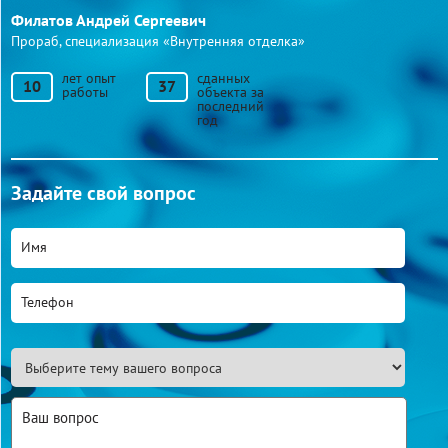
Филатов Андрей Сергеевич
Прораб, специализация «Внутренняя отделка»
лет опыт
сданных
10
37
работы
объекта за
последний
год
Задайте свой вопрос