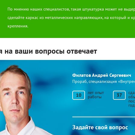
По мнению наших специалистов, такая штукатурка может не выдер
сделайте каркас из металлических направляющих, на который и к
крепления.
я на ваши вопросы отвечает
Филатов Андрей Сергеевич
Прораб, специализация «Внутре
лет опыт
сд
10
37
работы
объ
по
год
Задайте свой вопрос