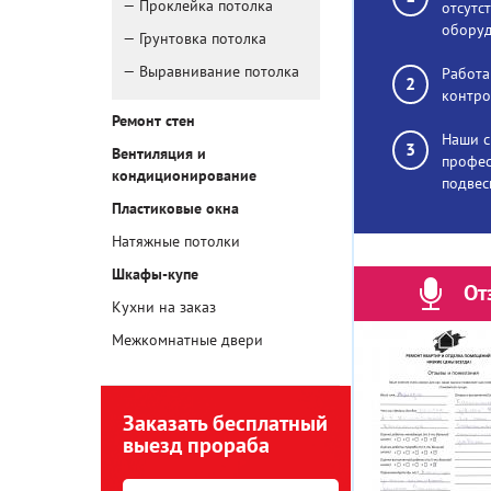
Проклейка потолка
отсутс
оборуд
Грунтовка потолка
Выравнивание потолка
Работа
контро
Ремонт стен
Наши с
Вентиляция и
профес
кондиционирование
подвес
Пластиковые окна
Натяжные потолки
Шкафы-купе
От
Кухни на заказ
Межкомнатные двери
Заказать бесплатный
выезд прораба