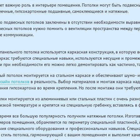
ет важную роль в интерьере помещения. Потолки могут быть подвесны
еечные, гипсокартонные подшивные, самоклеющиеся и натяжные.
 подвесных потолков заключены в отсутствии необходимости выравн
есных потолков нужно помнить о вентиляции пространства между пер
ые коммуникации.
панельного потолка используется каркасная конструкция, в которую в
аркас требуются специальные навыки, используются несущие и проме
и при необходимости его можно легко демонтировать как частично, т
ый потолок монтируется на стальном каркасе и обеспечивают шумо- и 
изайн потолков
в реальность. Выбор материалов и монтаж каркаса на
ия гипсокартона во время крепления. Но после монтажа они требую
лки монтируются из алюминиевых или стальных пластин с очень раз
 низкой температуре и крепятся на специальную гребенку, вставляясь 
время все большую популярность получили натяжные потолки. Изгота
меров помещения, обрамляется по периметру специальной пластиной, 
чия специального оборудования и профессиональных навыков. Специ
 стиль потолка, гармонирующий с вашим помещением и выполнят кач