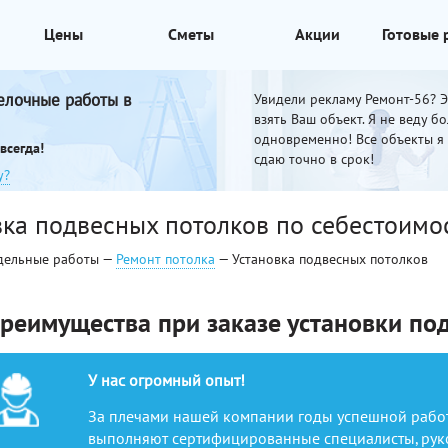
Цены
Сметы
Акции
Готовые
елочные работы в
Увидели рекламу Ремонт-56? Эт
взять Ваш объект. Я не веду б
одновременно! Все объекты я
всегда!
сдаю точно в срок!
у?
вка подвесных потолков по себестоимос
дельные работы —
Ремонт потолка
— Установка подвесных потолков
реимущества при заказе установки по
У нас огромный опыт!
За плечами нашей компании годы успешной работ
выполняют сертифицированные специалисты, рук