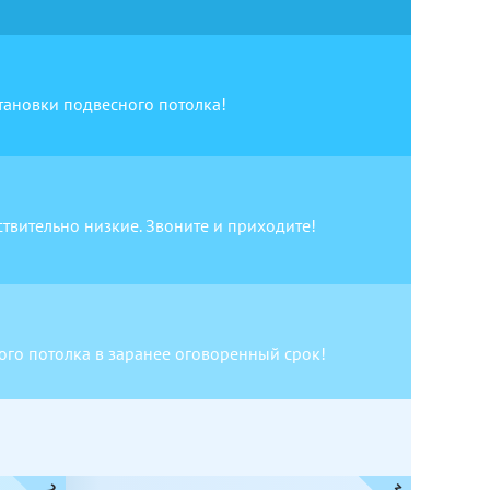
становки подвесного потолка!
твительно низкие. Звоните и приходите!
ого потолка в заранее оговоренный срок!