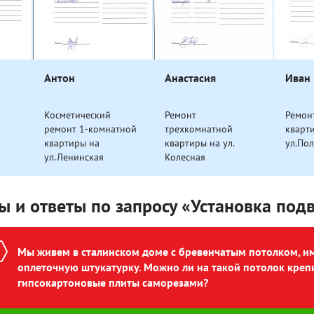
Антон
Анастасия
Иван
Косметический
Ремонт
Ремон
ремонт 1-комнатной
трехкомнатной
кварт
квартиры на
квартиры на ул.
ул.По
ул.Ленинская
Колесная
ы и ответы по запросу «Установка под
Мы живем в сталинском доме с бревенчатым потолком, 
оплеточную штукатурку. Можно ли на такой потолок креп
гипсокартоновые плиты саморезами?