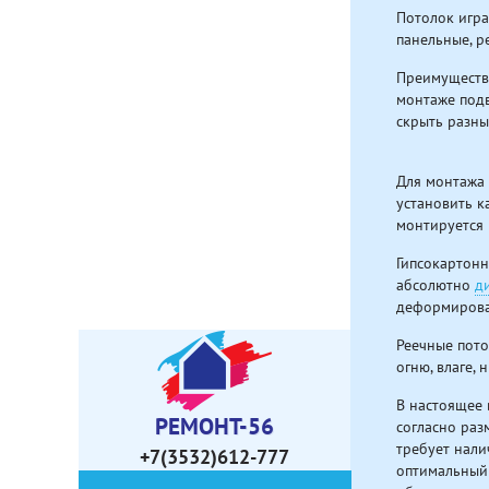
Потолок игра
панельные, р
Преимущество
монтаже подв
скрыть разн
Для монтажа 
установить к
монтируется 
Гипсокартонн
абсолютно
д
деформирован
Реечные пото
огню, влаге,
В настоящее 
РЕМОНТ-56
согласно раз
требует нали
+7(3532)612-777
оптимальный