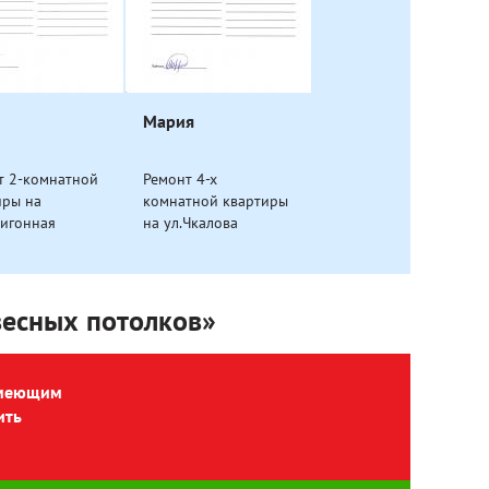
Мария
т 2-комнатной
Ремонт 4-х
иры на
комнатной квартиры
лигонная
на ул.Чкалова
весных потолков»
имеющим
ить