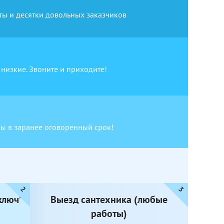
ы и десятки довольных заказчиков
низкие. Звоните и приходите!
ы в заранее оговоренный срок!
ключ”
Выезд сантехника (любые
работы)