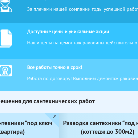
За плечами нашей компании годы успешной работ
Доступные цены и уникальные акции!
Наши цены на демонтаж раковины действительно 
Все работы точно в срок!
Работа по договору! Выполним демонтаж раковин
решения для сантехнических работ
нтехники “под ключ”
Разводка сантехники “под 
квартира)
(коттедж до 300м2)