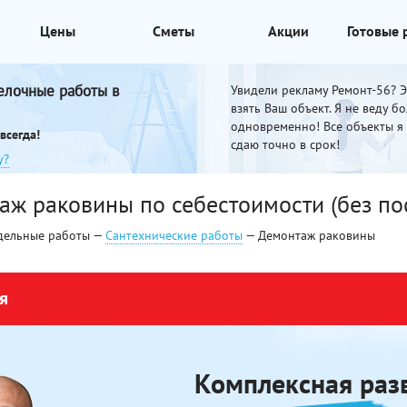
Цены
Сметы
Акции
Готовые
елочные работы в
Увидели рекламу Ремонт-56? Эт
взять Ваш объект. Я не веду б
одновременно! Все объекты я
всегда!
сдаю точно в срок!
у?
аж раковины по себестоимости (без по
дельные работы —
Сантехнические работы
— Демонтаж раковины
я
Комплексная разв