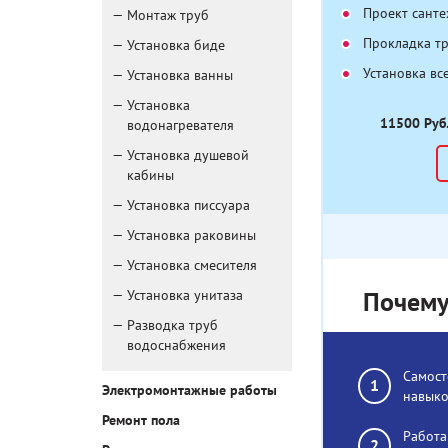
Проект сант
Монтаж труб
Прокладка т
Установка биде
Установка вс
Установка ванны
Установка
11500 Руб
водонагревателя
Установка душевой
кабины
Установка писсуара
Установка раковины
Установка смесителя
Установка унитаза
Почему
Разводка труб
водоснабжения
Самост
Электромонтажные работы
навыко
Ремонт пола
Работа