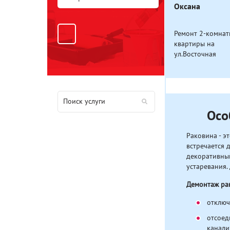
Оксана
Ремонт 2-комна
квартиры на
ул.Восточная
Осо
Раковина - э
встречается 
декоративный
устаревания.
Демонтаж рак
отключ
отсоед
канали