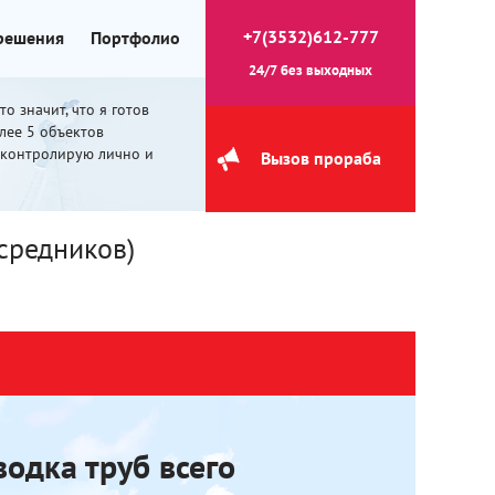
+7(3532)612-777
 решения
Портфолио
24/7 без выходных
о значит, что я готов
олее 5 объектов
 контролирую лично и
Вызов прораба
средников)
одка труб всего