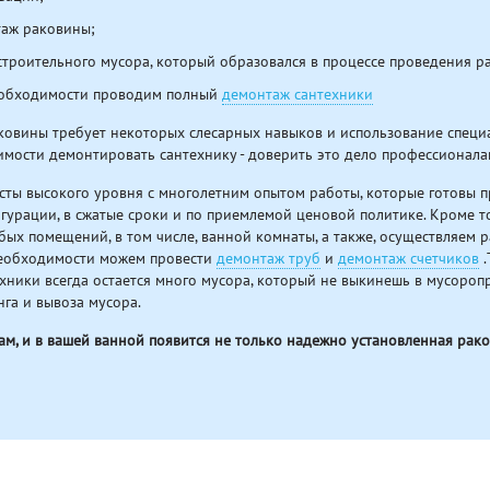
аж раковины;
строительного мусора, который образовался в процессе проведения р
еобходимости проводим полный
демонтаж сантехники
овины требует некоторых слесарных навыков и использование специ
мости демонтировать сантехнику - доверить это дело профессионала
сты высокого уровня с многолетним опытом работы, которые готовы 
урации, в сжатые сроки и по приемлемой ценовой политике. Кроме то
бых помещений, в том числе, ванной комнаты, а также, осуществляем
необходимости можем провести
демонтаж труб
и
демонтаж счетчиков
.
хники всегда остается много мусора, который не выкинешь в мусороп
нга и вывоза мусора.
ам, и в вашей ванной появится не только надежно установленная рако