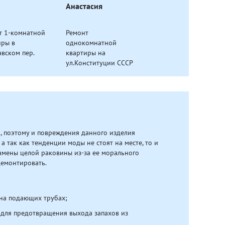
Анастасия
т 1-комнатной
Ремонт
иры в
однокомнатной
авском пер.
квартиры на
ул.Конституции СССР
й, поэтому и повреждения данного изделия
а так как тенденции моды не стоят на месте, то и
амены целой раковины из-за ее морального
демонтировать.
 на подающих трубах;
а для предотвращения выхода запахов из