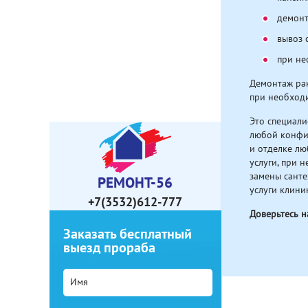
демонт
вывоз 
при н
Демонтаж рак
при необходи
Это специали
любой конфиг
и отделке лю
услуги, при 
замены санте
РЕМОНТ-56
услуги клини
+7(3532)612-777
Доверьтесь н
Заказать бесплатный
выезд прораба