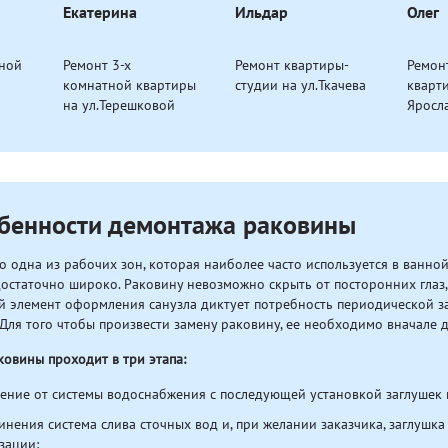
Екатерина
Ильдар
Олег
тной
Ремонт 3-х
Ремонт квартиры-
Ремон
комнатной квартиры
студии на ул.Ткачева
кварт
на ул.Терешковой
Яросл
бенности демонтажа раковины
то одна из рабочих зон, которая наиболее часто используется в ванно
достаточно широко. Раковину невозможно скрыть от посторонних глаз, 
 элемент оформления санузла диктует потребность периодической з
 Для того чтобы произвести замену раковину, ее необходимо вначале 
овины проходит в три этапа:
ение от системы водоснабжения с последующей установкой заглушек
инения система слива сточных вод и, при желании заказчика, заглушк
зации;