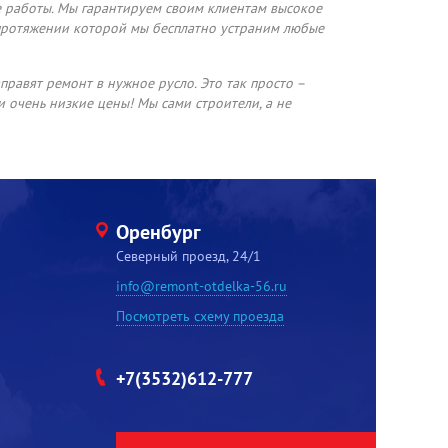
е работы. Мы гарантируем своим клиентам высокое
 протяжении которой мы бесплатно устраним любые
правят ремонт в нужное русло. Это так просто –
и очень низкие цены! Мы сами строители, а не
Оренбург
Северный проезд, 24/1
info@remont-otdelka-56.ru
Посмотреть схему проезда
+7(3532)612-777