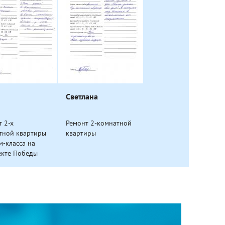
Светлана
 2-х
Ремонт 2-комнатной
тной квартиры
квартиры
м-класса на
екте Победы