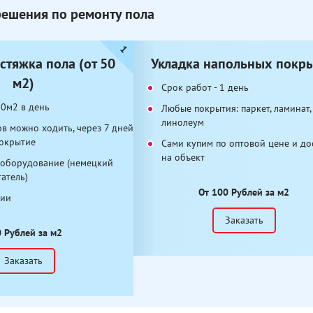
решения по ремонту пола
стяжка пола (от 50
Укладка напольных покр
м2)
Срок работ - 1 день
00м2 в день
Любые покрытия: паркет, ламинат,
линолеум
ов можно ходить, через 7 дней
покрытие
Сами купим по оптовой цене и до
на объект
 оборудование (немецкий
атель)
От 100 Рублей за м2
тии
Заказать
 Рублей за м2
Заказать