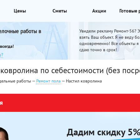
Цены
Сметы
Акции
Готовые
елочные работы в
Увидели рекламу Ремонт-56? Эт
взять Ваш объект. Я не веду б
одновременно! Все объекты я
всегда!
сдаю точно в срок!
у?
 ковролина по себестоимости (без поср
дельные работы —
Ремонт пола
— Настил ковролина
я
Дадим скидку 5%