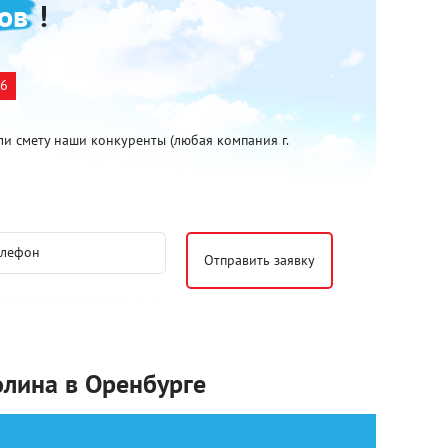
ов
!
26
ли смету наши конкуренты (любая компания г.
олина в Оренбурге