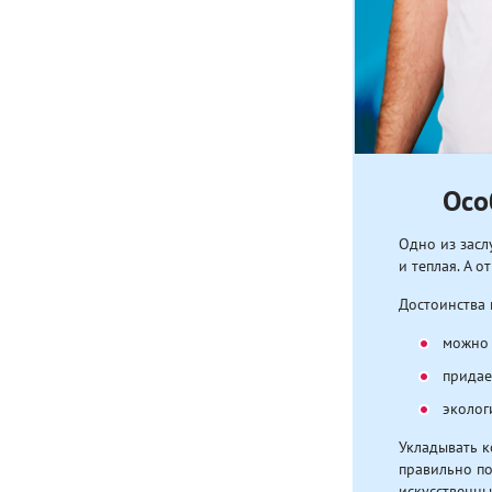
Осо
Одно из засл
и теплая. А 
Достоинства
можно 
придае
эколог
Укладывать к
правильно по
искусственны