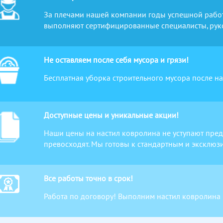
За плечами нашей компании годы успешной работ
выполняют сертифицированные специалисты, рук
Не оставляем после себя мусора и грязи!
Бесплатная уборка строительного мусора после н
Доступные цены и уникальные акции!
Наши цены на настил ковролина не уступают пред
превосходят. Мы готовы к стандартным и эксклюз
Все работы точно в срок!
Работа по договору! Выполним настил ковролина 