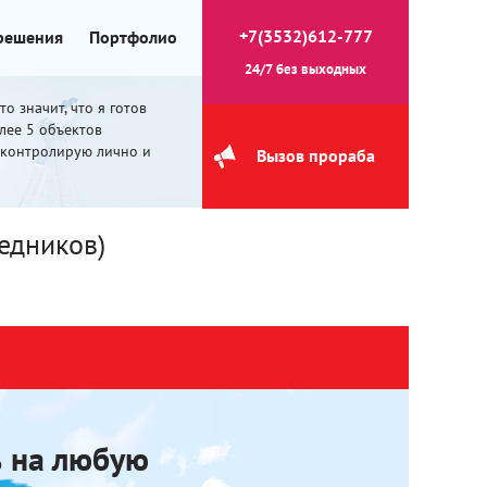
+7(3532)612-777
 решения
Портфолио
24/7 без выходных
о значит, что я готов
олее 5 объектов
 контролирую лично и
Вызов прораба
едников)
 на любую