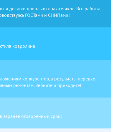
ы и десятки довольных заказчиков. Все работы
оводствуясь ГОСТами и СНИПами!
астила ковролина!
ложениям конкурентов, а результаты нередко
ивным ремонтам. Звоните и приходите!
в заранее оговоренный срок!