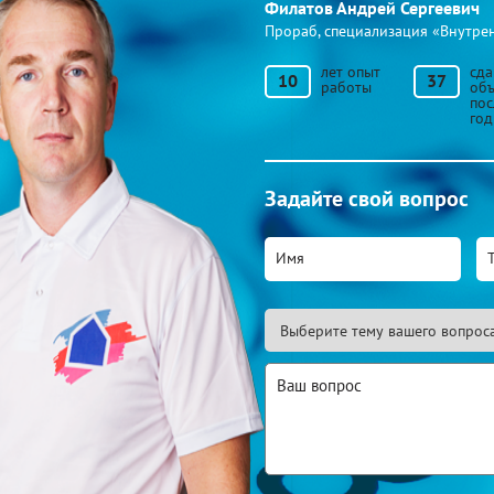
Филатов Андрей Сергеевич
Прораб, специализация «Внутре
лет опыт
сд
10
37
работы
объ
по
год
Задайте свой вопрос