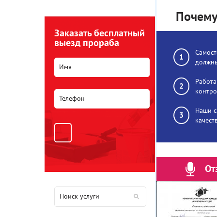
Почему
Заказать бесплатный
выезд прораба
Самост
должны
Работа
контро
Наши с
качест
От