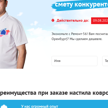
смету конкурент
Действительно до:
09.08.20
Экономьте с Ремонт-56! Вам посчита
Оренбург)? Мы сделаем дешевле.
реимущества при заказе настила ковр
У нас огромный опыт