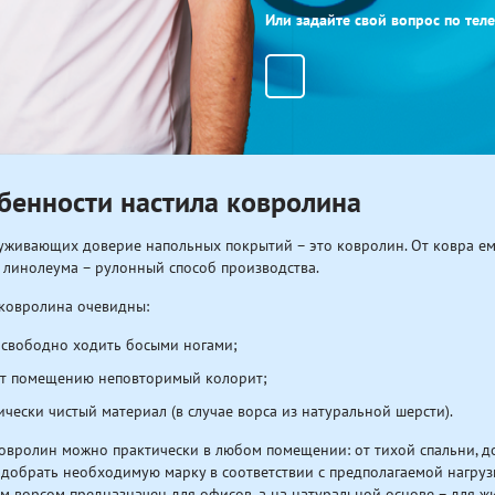
Или задайте свой вопрос по те
бенности настила ковролина
уживающих доверие напольных покрытий – это ковролин. От ковра ему
от линолеума – рулонный способ производства.
 ковролина очевидны:
свободно ходить босыми ногами;
т помещению неповторимый колорит;
ически чистый материал (в случае ворса из натуральной шерсти).
овролин можно практически в любом помещении: от тихой спальни, д
добрать необходимую марку в соответствии с предполагаемой нагру
м ворсом предназначен для офисов, а на натуральной основе – для 