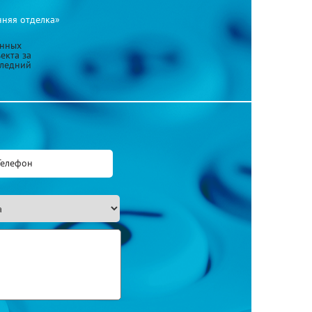
нняя отделка»
анных
екта за
следний