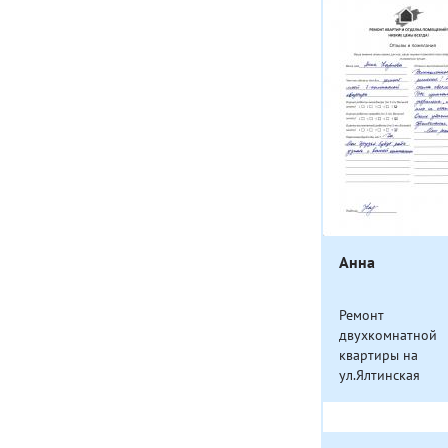
Анна
Ремонт
двухкомнатной
квартиры на
ул.Ялтинская