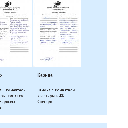
р
Карина
т 5-комнатной
Ремонт 3-комнатной
иры под ключ
квартиры в ЖК
.Маршала
Снегири
а