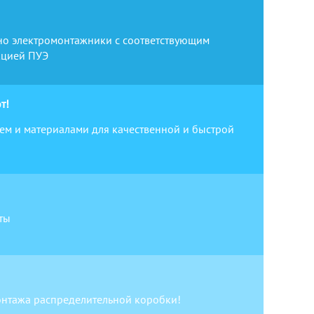
но электромонтажники с соответствующим
кцией ПУЭ
т!
м и материалами для качественной и быстрой
ты
монтажа распределительной коробки!