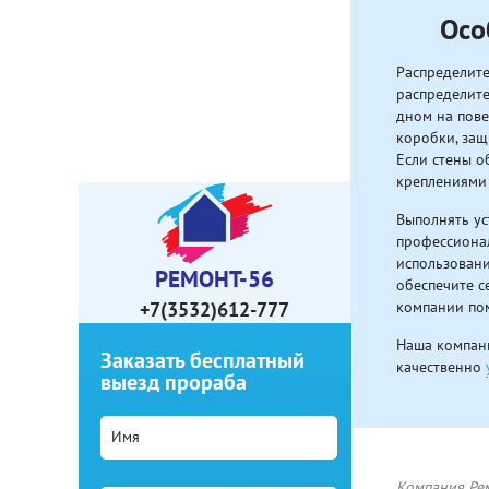
Осо
Распределите
распределите
дном на пове
коробки, защ
Если стены о
креплениями 
Выполнять ус
профессиона
использовани
РЕМОНТ-56
обеспечите 
компании пом
+7(3532)612-777
Наша компани
Заказать бесплатный
качественно
выезд прораба
Компания Рем