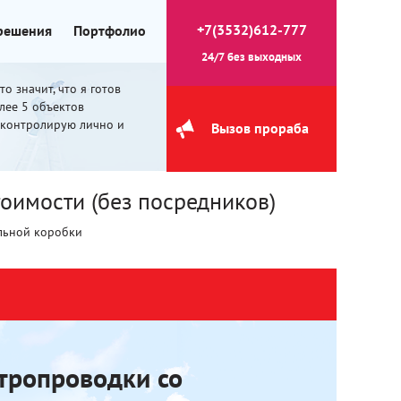
+7(3532)612-777
 решения
Портфолио
24/7 без выходных
о значит, что я готов
олее 5 объектов
 контролирую лично и
Вызов прораба
оимости (без посредников)
льной коробки
тропроводки со