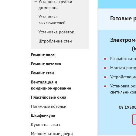
Установка трубки
домофона
Установка
Готовые 
выключателей
Установка розеток
Электром
Штробление стен
(
Ремонт пола
Разработка т
Ремонт потолка
Монтаж расп
Ремонт стен
Устройство и
Вентиляция и
Установка ро
кондиционирование
светильнико
Пластиковые окна
Натяжные потолки
От 19500
Шкафы-купе
Кухни на заказ
Межкомнатные двери