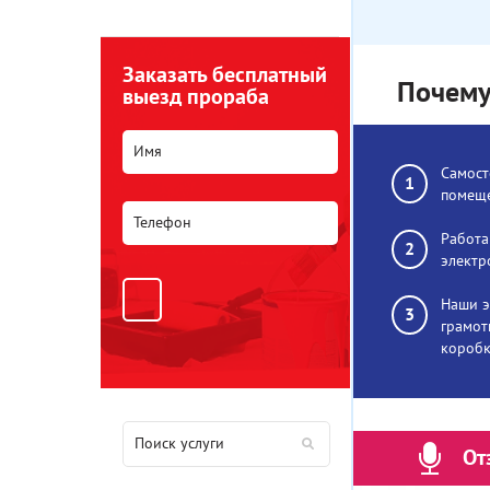
Заказать бесплатный
Почему
выезд прораба
Самост
помеще
Работа
электр
Наши э
грамот
коробк
От