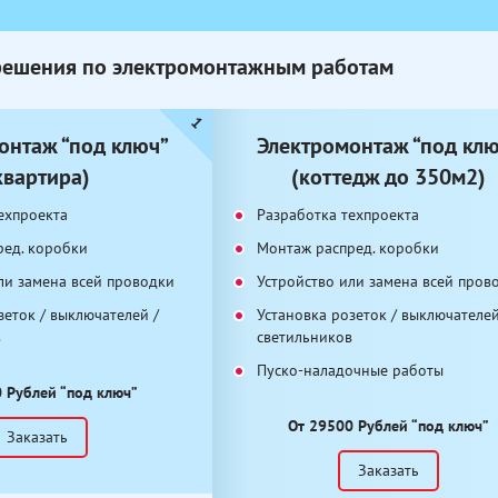
решения по электромонтажным работам
онтаж “под ключ”
Электромонтаж “под кл
квартира)
(коттедж до 350м2)
ехпроекта
Разработка техпроекта
ред. коробки
Монтаж распред. коробки
ли замена всей проводки
Устройство или замена всей пров
зеток / выключателей /
Установка розеток / выключателей
в
светильников
Пуско-наладочные работы
 Рублей “под ключ”
От 29500 Рублей “под ключ”
Заказать
Заказать