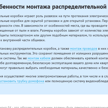
бенности монтажа распределительной
льные коробки играют роль развязок на пути протекания электрическ
льные коробки для скрытой установки и для открытой установки. Перв
рхности стен. В зависимости от особенностей места, где вы проводите
ищенные от пыли и влаги. Размеры коробок зависят от количества элек
бшиты гипсокартоном или другим подобным материалом, то использую
к внутренней части обшивки.
тановку распределительных коробок, а также
монтаж проводов
в них 
льных инструментов. Это сохранит помещения от излишних разрушен
и системы. Так же
монтаж кабеля
должен обеспечивать крепкий контак
себе долговременную, безопасную эксплуатацию вашего дома или ква
огут правильно выбрать необходимые материалы, качественно и без
я осуществляет многие электромонтажные работы, в том числе и в сл
установить трубку домофона
или полноценную систему видеонаблюде
онт-56 - это образец того, какими должны быть ремонтно-отделочны