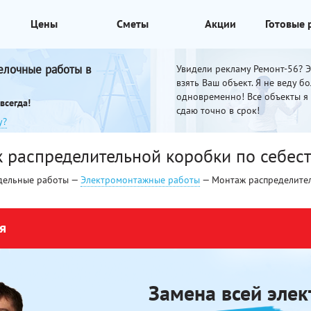
Цены
Сметы
Акции
Готовые
елочные работы в
Увидели рекламу Ремонт-56? Эт
взять Ваш объект. Я не веду б
одновременно! Все объекты я
всегда!
сдаю точно в срок!
у?
 распределительной коробки по себест
дельные работы —
Электромонтажные работы
— Монтаж распределите
я
Замена всей элек