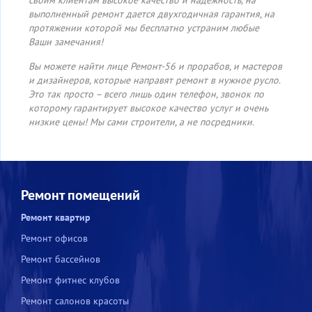
своим клиентам высокое качество и надежность, на
выполненный ремонт дается двухгодичная гарантия, на
протяжении которой мы бесплатно устраним любые
Ваши замечания!
Вы можете найти лице Ремонт-56 и прорабов, и мастеров
и дизайнеров, которые направят ремонт в нужное русло.
Это так просто – всего лишь один телефон, звонок по
которому гарантирует высокое качество услуг и очень
низкие цены! Мы сами строители, а не посредники.
Ремонт помещений
Ремонт квартир
Ремонт офисов
Ремонт бассейнов
Ремонт фитнес клубов
Ремонт салонов красоты