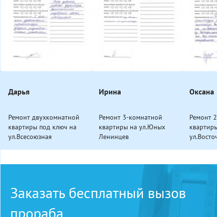
Дарья
Ирина
Оксана
Ремонт двухкомнатной
Ремонт 3-комнатной
Ремонт 
квартиры под ключ на
квартиры на ул.Юных
квартир
ул.Всесоюзная
Ленинцев
ул.Восто
Заказать бесплатный вызов
прораба