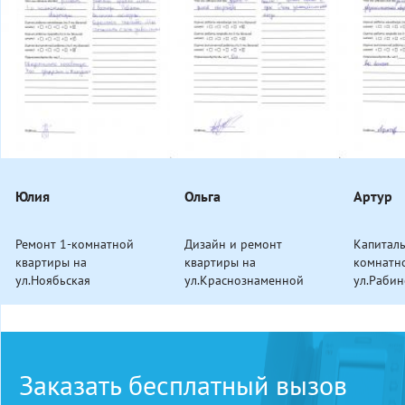
Юлия
Ольга
Артур
Ремонт 1-комнатной
Дизайн и ремонт
Капитал
квартиры на
квартиры на
комнатн
ул.Ноябьская
ул.Краснознаменной
ул.Раби
Заказать бесплатный вызов