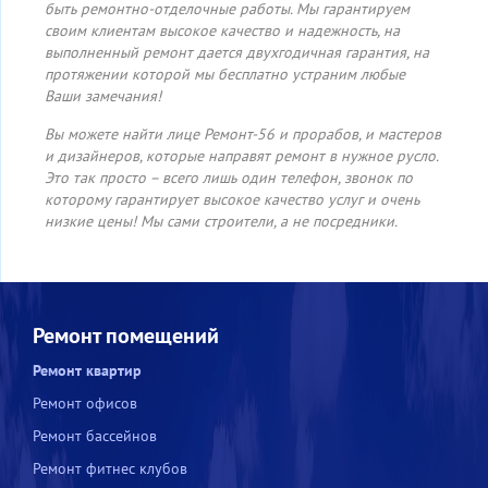
быть ремонтно-отделочные работы. Мы гарантируем
своим клиентам высокое качество и надежность, на
выполненный ремонт дается двухгодичная гарантия, на
протяжении которой мы бесплатно устраним любые
Ваши замечания!
Вы можете найти лице Ремонт-56 и прорабов, и мастеров
и дизайнеров, которые направят ремонт в нужное русло.
Это так просто – всего лишь один телефон, звонок по
которому гарантирует высокое качество услуг и очень
низкие цены! Мы сами строители, а не посредники.
Ремонт помещений
Ремонт квартир
Ремонт офисов
Ремонт бассейнов
Ремонт фитнес клубов