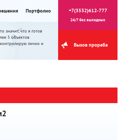
+7(3532)612-777
 решения
Портфолио
24/7 без выходных
о значит, что я готов
олее 5 объектов
 контролирую лично и
Вызов прораба
м2