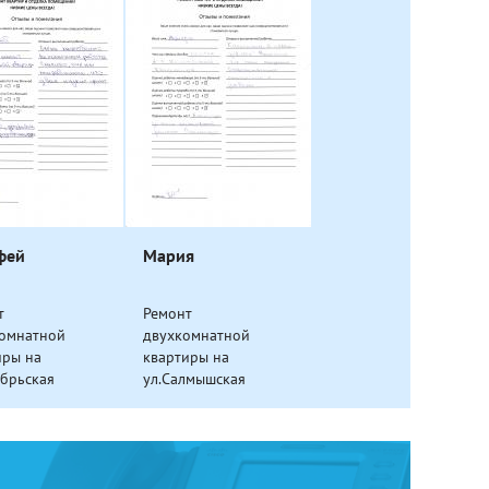
фей
Мария
т
Ремонт
омнатной
двухкомнатной
иры на
квартиры на
ябрьская
ул.Салмышская