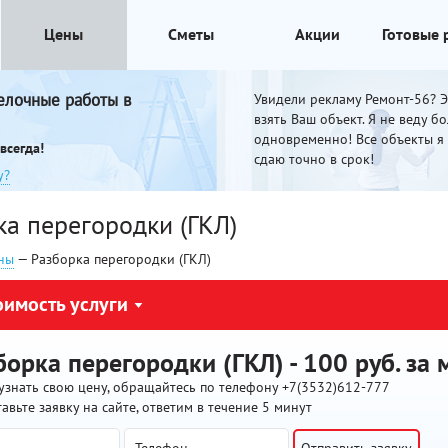
Цены
Сметы
Акции
Готовые
елочные работы в
Увидели рекламу Ремонт-56? Эт
взять Ваш объект. Я не веду б
одновременно! Все объекты я
всегда!
сдаю точно в срок!
у?
ка перегородки (ГКЛ)
ны
— Разборка перегородки (ГКЛ)
оимость услуги
борка перегородки (ГКЛ) - 100 руб. за 
узнать свою цену, обращайтесь по телефону +7(3532)612-777
тавьте заявку на сайте, ответим в течение 5 минут