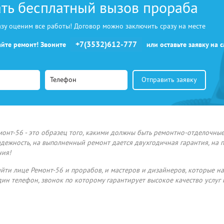
ать бесплатный вызов прораба
зу оценим все работы! Договор можно заключить сразу на месте
+7(3532)612-777
айте ремонт! Звоните
или оставьте заявку на с
онт-56 - это образец того, какими должны быть ремонтно-отделочны
адежность, на выполненный ремонт дается двухгодичная гарантия, на
ния!
йти лице Ремонт-56 и прорабов, и мастеров и дизайнеров, которые на
дин телефон, звонок по которому гарантирует высокое качество услуг 