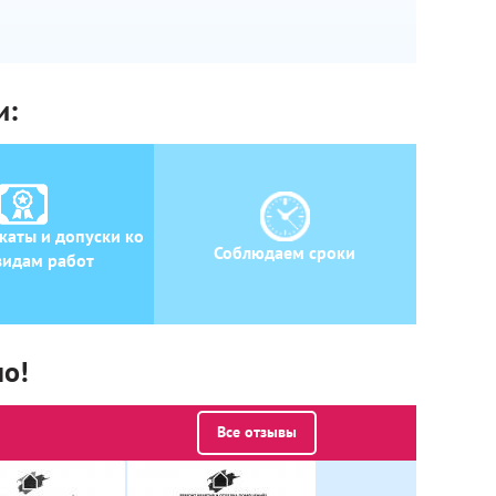
и:
каты и допуски ко
Соблюдаем сроки
видам работ
но!
Все отзывы