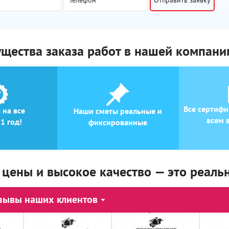
Отправить заявку
щества заказа работ в нашей компани
Все сертифи
 на все
Наши сметы реальные и
всем 
1 год!
фиксированные
 цены и высокое качество — это реаль
зывы наших клиентов