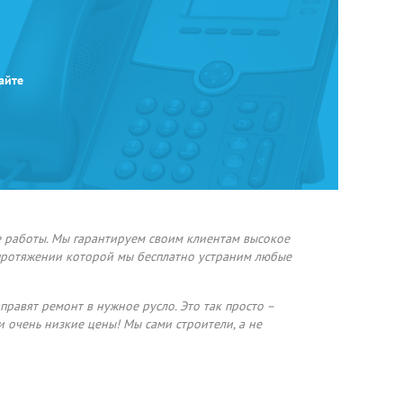
айте
е работы. Мы гарантируем своим клиентам высокое
 протяжении которой мы бесплатно устраним любые
правят ремонт в нужное русло. Это так просто –
и очень низкие цены! Мы сами строители, а не