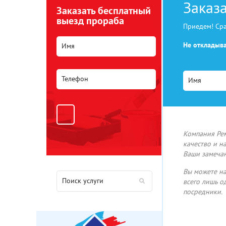
Заказ
Заказать бесплатный
выезд прораба
Приедем! Сра
Не откладыв
Компания Рем
качество и н
Ваши замеча
Вы можете на
всего лишь о
посредники.