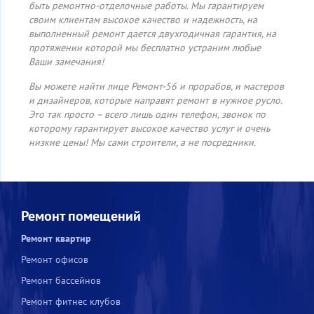
быть ремонтно-отделочные работы. Мы гарантируем
своим клиентам высокое качество и надежность, на
выполненный ремонт дается двухгодичная гарантия, на
протяжении которой мы бесплатно устраним любые
Ваши замечания!
Вы можете найти лице Ремонт-56 и прорабов, и мастеров
и дизайнеров, которые направят ремонт в нужное русло.
Это так просто – всего лишь один телефон, звонок по
которому гарантирует высокое качество услуг и очень
низкие цены! Мы сами строители, а не посредники.
Ремонт помещений
Ремонт квартир
Ремонт офисов
Ремонт бассейнов
Ремонт фитнес клубов