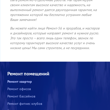
быть ремонтно-отделочные работы. Мы гарантируем
своим клиентам высокое качество и надежность, на
выполненный ремонт дается двухгодичная гарантия, на
протяжении которой мы бесплатно устраним любые
Ваши замечания!
Вы можете найти лице Ремонт-56 и прорабов, и мастеров
и дизайнеров, которые направят ремонт в нужное русло.
Это так просто – всего лишь один телефон, звонок по
которому гарантирует высокое качество услуг и очень
низкие цены! Мы сами строители, а не посредники.
Ремонт помещений
Ремонт квартир
Ремонт офисов
Ремонт бассейнов
Ремонт фитнес клубов