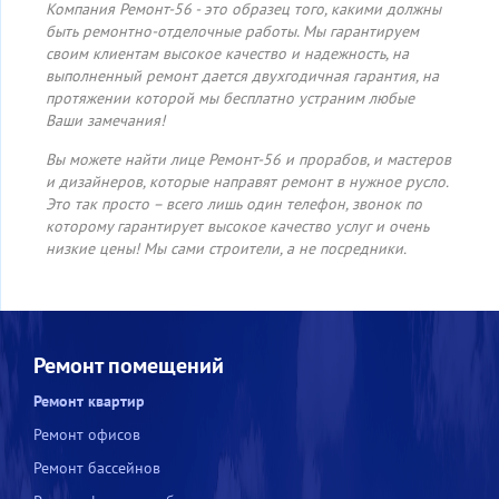
Компания Ремонт-56 - это образец того, какими должны
быть ремонтно-отделочные работы. Мы гарантируем
своим клиентам высокое качество и надежность, на
выполненный ремонт дается двухгодичная гарантия, на
протяжении которой мы бесплатно устраним любые
Ваши замечания!
Вы можете найти лице Ремонт-56 и прорабов, и мастеров
и дизайнеров, которые направят ремонт в нужное русло.
Это так просто – всего лишь один телефон, звонок по
которому гарантирует высокое качество услуг и очень
низкие цены! Мы сами строители, а не посредники.
Ремонт помещений
Ремонт квартир
Ремонт офисов
Ремонт бассейнов