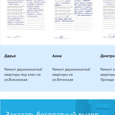
Дарья
Анна
Дмитри
Ремонт двухкомнатной
Ремонт двухкомнатной
Ремонт 
квартиры под ключ на
квартиры на
квартир
ул.Всесоюзная
ул.Ялтинская
Проезде
Заказать бесплатный вызов