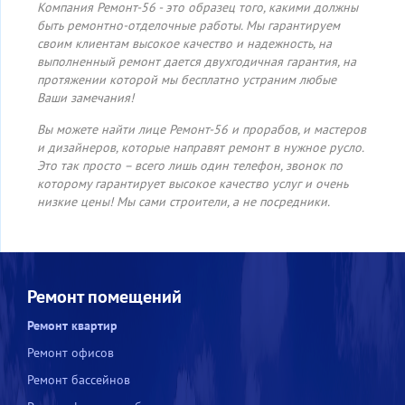
Компания Ремонт-56 - это образец того, какими должны
быть ремонтно-отделочные работы. Мы гарантируем
своим клиентам высокое качество и надежность, на
выполненный ремонт дается двухгодичная гарантия, на
протяжении которой мы бесплатно устраним любые
Ваши замечания!
Вы можете найти лице Ремонт-56 и прорабов, и мастеров
и дизайнеров, которые направят ремонт в нужное русло.
Это так просто – всего лишь один телефон, звонок по
которому гарантирует высокое качество услуг и очень
низкие цены! Мы сами строители, а не посредники.
Ремонт помещений
Ремонт квартир
Ремонт офисов
Ремонт бассейнов